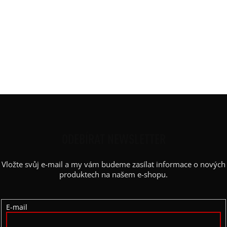
Potisk
:
menší puntíky
Rukáv
:
3/4 rukáv
Střih
:
Široký-mírně do áčka
Výstřih / Kapuce
:
lodičkový
Barva potisku
:
bílá
Výstřih
:
lodičkový
Z
Á
P
ODEBÍRAT NEWSLETTER
A
Vložte svůj e-mail a my vám budeme zasílat informace o nových
T
produktech na našem e-shopu.
Í
E-mail