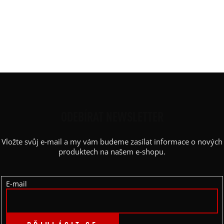
Střih
:
vyúžený
Výstřih / Kapuce
:
lodičkový
Barva potisku
:
bílá
Kapsy
:
ne
Z
Á
P
ODEBÍRAT NEWSLETTER
A
Vložte svůj e-mail a my vám budeme zasílat informace o nových
T
produktech na našem e-shopu.
Í
E-mail