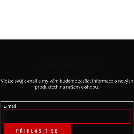
Výstřih / Kapuce
:
lodičkový
Barva potisku
:
zlatá
Kapsy
:
ne
Výstřih
:
lodičkový
Z
Á
P
ODEBÍRAT NEWSLETTER
A
Vložte svůj e-mail a my vám budeme zasílat informace o nových
T
produktech na našem e-shopu.
Í
E-mail
PŘIHLÁSIT SE