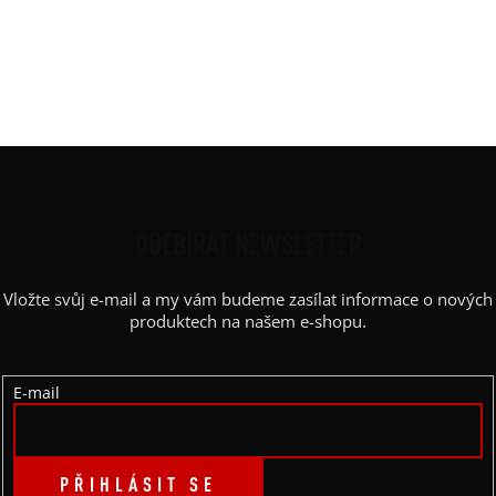
Výstřih / Kapuce
:
lodičkový
Barva potisku
:
zlatá
Kapsy
:
ne
Výstřih
:
lodičkový
Z
Á
P
ODEBÍRAT NEWSLETTER
A
Vložte svůj e-mail a my vám budeme zasílat informace o nových
T
produktech na našem e-shopu.
Í
E-mail
PŘIHLÁSIT SE