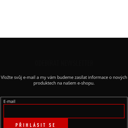
Výstřih / Kapuce
:
lodičkový
Barva potisku
:
zlatá
Kapsy
:
ne
Výstřih
:
lodičkový
Z
Á
P
ODEBÍRAT NEWSLETTER
A
Vložte svůj e-mail a my vám budeme zasílat informace o nových
T
produktech na našem e-shopu.
Í
E-mail
PŘIHLÁSIT SE