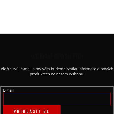
Výstřih / Kapuce
:
lodičkový
Barva potisku
:
zlatá
Kapsy
:
ne
Výstřih
:
lodičkový
Z
Á
P
ODEBÍRAT NEWSLETTER
A
Vložte svůj e-mail a my vám budeme zasílat informace o nových
T
produktech na našem e-shopu.
Í
E-mail
PŘIHLÁSIT SE