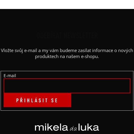
Z
Á
P
ODEBÍRAT NEWSLETTER
A
Vložte svůj e-mail a my vám budeme zasílat informace o nových
T
produktech na našem e-shopu.
Í
E-mail
PŘIHLÁSIT SE