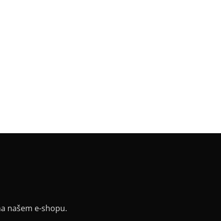
gorie
:
LIBERO
a
:
černá
a
:
Klasik 65 cm / 70 cm
riál
:
JDC elastický bavlněný úplet
k
:
puntík
v
:
dlouhý
:
rovný, vyúžený
řih / Kapuce
:
lodičkový
a potisku
:
červená
y
:
ne
na našem e-shopu.