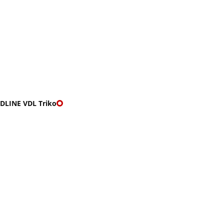
O nás
🎁 Vouchery
VKY
🌹ROMANTIKY
DLINE VDL Triko
E VDL TRIKO