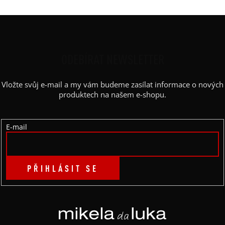
Z
Á
P
ODEBÍRAT NEWSLETTER
A
Vložte svůj e-mail a my vám budeme zasílat informace o nových
T
produktech na našem e-shopu.
Í
E-mail
PŘIHLÁSIT SE