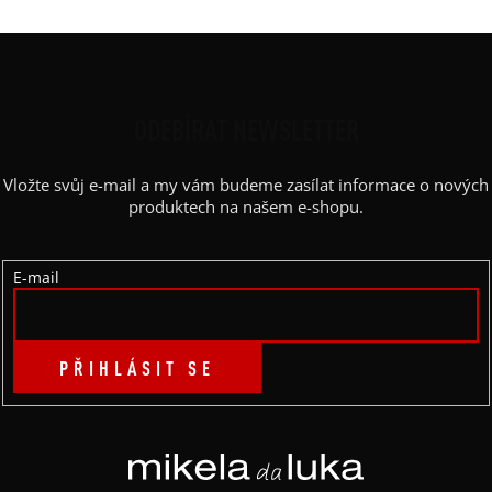
Z
Á
P
ODEBÍRAT NEWSLETTER
A
Vložte svůj e-mail a my vám budeme zasílat informace o nových
T
produktech na našem e-shopu.
Í
E-mail
PŘIHLÁSIT SE