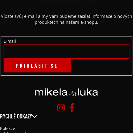
P
ODEBÍRAT NEWSLETTER
A
Vložte svůj e-mail a my vám budeme zasílat informace o nových
T
produktech na našem e-shopu.
Í
E-mail
PŘIHLÁSIT SE
RYCHLÉ ODKAZY
Kolekce