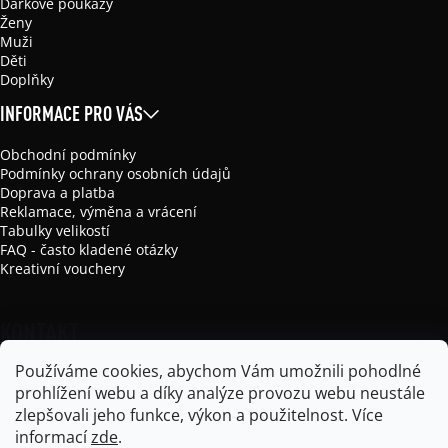
Dárkové poukazy
Ženy
Muži
Děti
Doplňky
INFORMACE PRO VÁS
Obchodní podmínky
Podmínky ochrany osobních údajů
Doprava a platba
Reklamace, výměna a vrácení
Tabulky velikostí
FAQ - často kladené otázky
Kreativní vouchery
KONTAKT
Používáme cookies, abychom Vám umožnili pohodlné
info
@
mikela-da-luka.com
prohlížení webu a díky analýze provozu webu neustále
Mikela da Luka
zlepšovali jeho funkce, výkon a použitelnost.
Více
mikela_da_luka
informací
zde
.