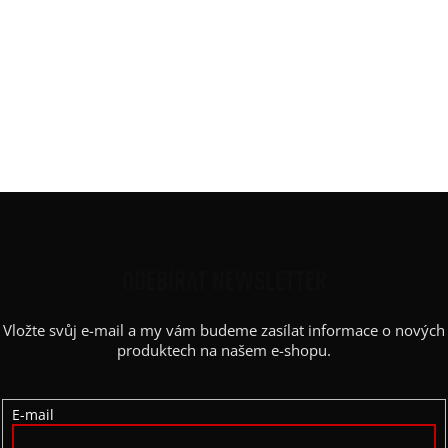
Rukáv
:
bez rukávu
Střih
:
rovný
Výstřih / Kapuce
:
lodičkový
Barva potisku
:
bílá, černá, červená
Kapsy
:
ne
Výstřih
:
lodičkový
Z
Á
P
ODEBÍRAT NEWSLETTER
A
Vložte svůj e-mail a my vám budeme zasílat informace o nových
T
produktech na našem e-shopu.
Í
E-mail