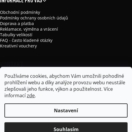
INFORMACE PRO VÁS
Obchodní podmínky
Podmínky ochrany osobních údajů
Doprava a platba
Reklamace, výměna a vrácení
Tabulky velikostí
FAQ - často kladené otázky
Kreativní vouchery
KONTAKT
Používáme cookies, abychom Vám umožnili pohodlné
info
@
mikela-da-luka.com
prohlížení webu a díky analýze provozu webu neustále
Mikela da Luka
zlepšovali jeho funkce, výkon a použitelnost.
Více
mikela_da_luka
informací
zde
.
Nastavení
Vytvořil Shoptet
Souhlasím