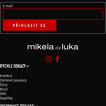
Í
E-mail
PŘIHLÁSIT SE
RYCHLÉ ODKAZY
Kolekce
Dárkové poukazy
Ženy
Muži
Děti
Doplňky