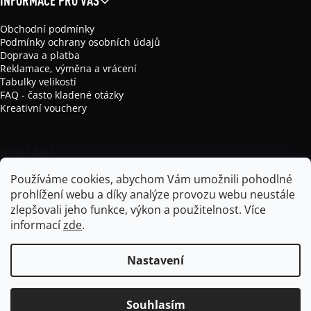
INFORMACE PRO VÁS
Obchodní podmínky
Podmínky ochrany osobních údajů
Doprava a platba
Reklamace, výměna a vrácení
Tabulky velikostí
FAQ - často kladené otázky
Kreativní vouchery
KONTAKT
Používáme cookies, abychom Vám umožnili pohodlné
info
@
mikela-da-luka.com
prohlížení webu a díky analýze provozu webu neustále
Mikela da Luka
zlepšovali jeho funkce, výkon a použitelnost.
Více
mikela_da_luka
informací
zde
.
Nastavení
Vytvořil Shoptet
Souhlasím