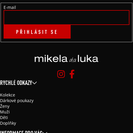
Í
E-mail
PŘIHLÁSIT SE
RYCHLÉ ODKAZY
Kolekce
Dárkové poukazy
Ženy
Muži
Děti
Doplňky