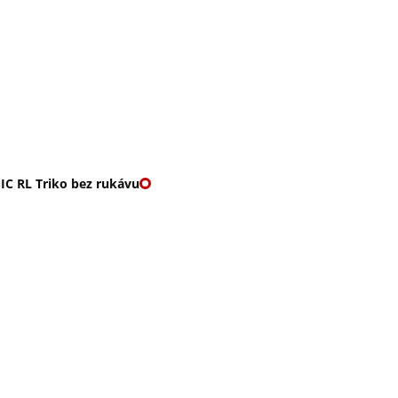
O nás
🎁 Vouchery
VKY
🌹ROMANTIKY
IC RL Triko bez rukávu
 TRIKO BEZ RUKÁVU