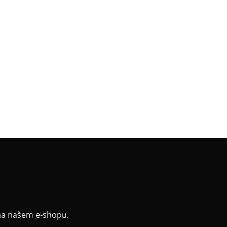
a
:
černá
a
:
Basic 65 cm
riál
:
JDC elastický bavlněný úplet
k
:
vlnka
v
:
bez rukávu
:
rovný
řih / Kapuce
:
lodičkový
a potisku
:
bílá, černá, červená
y
:
ne
ih
:
lodičkový
na našem e-shopu.