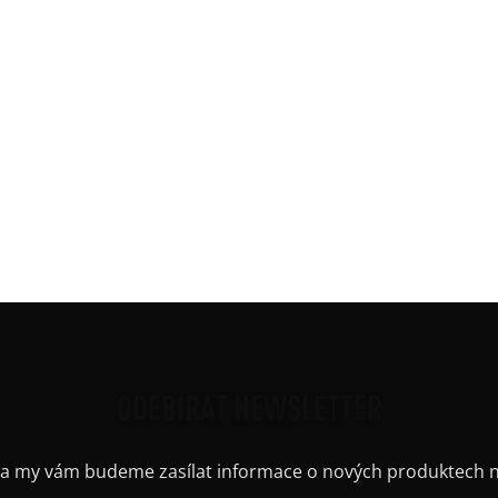
Barv
Délk
 5%elastan)
Mate
Potis
Ruká
Střih
Výst
Barv
Kaps
Výstř
ODEBÍRAT NEWSLETTER
il a my vám budeme zasílat informace o nových produktech 