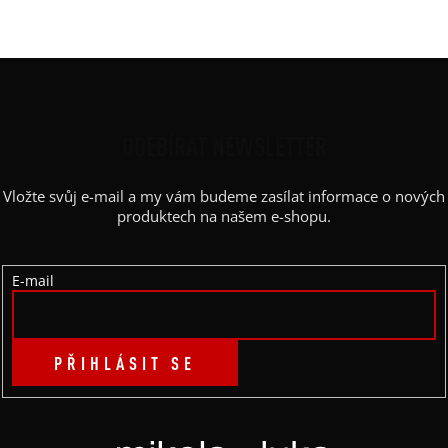
Barva potisku
:
bílá, černá, červená
Z
Á
P
ODEBÍRAT NEWSLETTER
A
Vložte svůj e-mail a my vám budeme zasílat informace o nových
T
produktech na našem e-shopu.
Í
E-mail
PŘIHLÁSIT SE