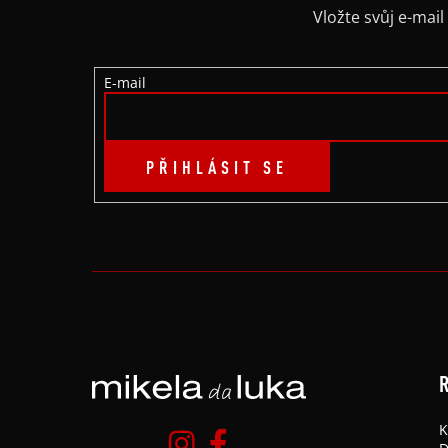
A
Vložte svůj e-ma
T
E-mail
Í
PŘIHLÁSIT SE
R
K