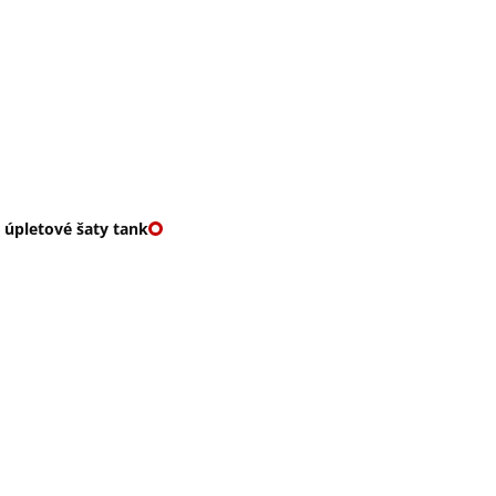
O nás
🎁 Vouchery
VKY
🌹ROMANTIKY
 úpletové šaty tank
TOVÉ ŠATY TANK