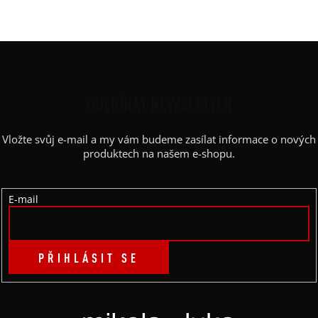
Barva potisku
:
bílá, černá, červená
Z
Á
P
ODEBÍRAT NEWSLETTER
A
Vložte svůj e-mail a my vám budeme zasílat informace o nových
T
produktech na našem e-shopu.
Í
E-mail
PŘIHLÁSIT SE