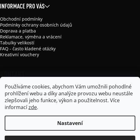
INFORMACE PRO VÁS
Obchodní podmínky
Podmínky ochrany osobních údajů
Doprava a platba
Reklamace, výměna a vrácení
Tabulky velikostí
FAQ - často kladené otázky
Kreativní vouchery
KONTAKT
Používáme cookies, abychom Vám umožnili pohodlné
info
@
mikela-da-luka.com
prohlížení webu a díky analýze provozu webu neustále
Mikela da Luka
zlepšovali jeho funkce, výkon a použitelnost.
Více
mikela_da_luka
informací
zde
.
Nastavení
Vytvořil Shoptet