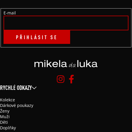
Í
E-mail
PŘIHLÁSIT SE
RYCHLÉ ODKAZY
Kolekce
Dárkové poukazy
Ženy
Muži
Děti
Doplňky