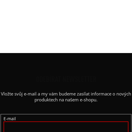
Barva
:
nude
Délka
:
MIDI 110 cm / 120 cm
Materiál
:
tlustá bavlněná teplákovina
Rukáv
:
dlouhý,raglán
Střih
:
rovný, druky
Výstřih
:
kapuce
Z
Á
P
ODEBÍRAT NEWSLETTER
A
Vložte svůj e-mail a my vám budeme zasílat informace o nových
T
produktech na našem e-shopu.
Í
E-mail