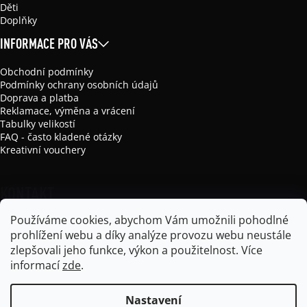
Děti
Doplňky
INFORMACE PRO VÁS
Obchodní podmínky
Podmínky ochrany osobních údajů
Doprava a platba
Reklamace, výměna a vrácení
Tabulky velikostí
FAQ - často kladené otázky
Kreativní vouchery
KONTAKT
Používáme cookies, abychom Vám umožnili pohodlné
info
@
mikela-da-luka.com
prohlížení webu a díky analýze provozu webu neustále
Mikela da Luka
zlepšovali jeho funkce, výkon a použitelnost.
Více
mikela_da_luka
informací
zde
.
Nastavení