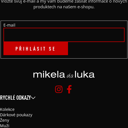
Vložte svůj e-mail a my vám budeme zasílat informace o nových
T
produktech na našem e-shopu.
Í
E-mail
PŘIHLÁSIT SE
RYCHLÉ ODKAZY
Kolekce
Dárkové poukazy
Ženy
Muži