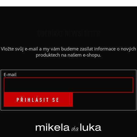
Z
Á
P
ODEBÍRAT NEWSLETTER
A
Vložte svůj e-mail a my vám budeme zasílat informace o nových
T
produktech na našem e-shopu.
Í
E-mail
PŘIHLÁSIT SE