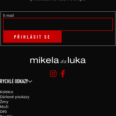
T
Í
E-mail
PŘIHLÁSIT SE
RYCHLÉ ODKAZY
Kolekce
Dárkové poukazy
Ženy
Muži
Děti