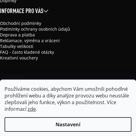
Doplňky
INFORMACE PRO VÁS
Obchodní podmínky
Podmínky ochrany osobních údajů
Doprava a platba
Reklamace, výměna a vrácení
Tabulky velikostí
FAQ - často kladené otázky
Kreativní vouchery
KONTAKT
Používáme cookies, abychom Vám umožnili pohodlné
info
@
mikela-da-luka.com
prohlížení webu a díky analýze provozu webu neustále
Mikela da Luka
zlepšovali jeho funkce, výkon a použitelnost.
Více
mikela_da_luka
informací
zde
.
Nastavení