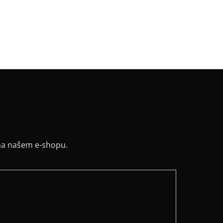
v
:
dlouhý, raglán
řih / Kapuce
:
kulatý
a potisku
:
černá
na našem e-shopu.