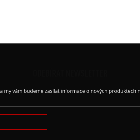
eboučká a měkká, budete jako v bavlnce.
Ruká
Výst
itř počesaná
Barv
ODEBÍRAT NEWSLETTER
il a my vám budeme zasílat informace o nových produktech 