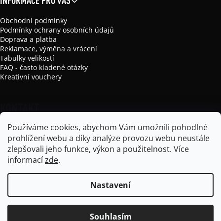
INFORMACE PRO VÁS
Obchodní podmínky
Podmínky ochrany osobních údajů
Doprava a platba
Reklamace, výměna a vrácení
Tabulky velikostí
FAQ - často kladené otázky
Kreativní vouchery
KONTAKT
Používáme cookies, abychom Vám umožnili pohodlné
info
@
mikela-da-luka.com
prohlížení webu a díky analýze provozu webu neustále
Mikela da Luka
zlepšovali jeho funkce, výkon a použitelnost.
Více
mikela_da_luka
informací
zde
.
Nastavení
Vytvořil Shoptet
Souhlasím