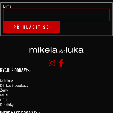
Í
E-mail
PŘIHLÁSIT SE
RYCHLÉ ODKAZY
Kolekce
Dárkové poukazy
Ženy
Muži
Děti
Doplňky