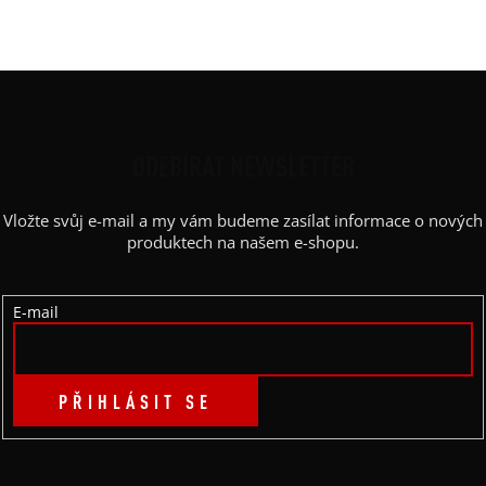
Výstřih
:
lodičkový
Z
Á
P
ODEBÍRAT NEWSLETTER
A
Vložte svůj e-mail a my vám budeme zasílat informace o nových
T
produktech na našem e-shopu.
Í
E-mail
PŘIHLÁSIT SE