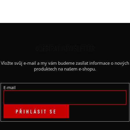
Barva potisku
:
bílá
Kapsy
:
ne
Z
Á
P
ODEBÍRAT NEWSLETTER
A
Vložte svůj e-mail a my vám budeme zasílat informace o nových
T
produktech na našem e-shopu.
Í
E-mail
PŘIHLÁSIT SE