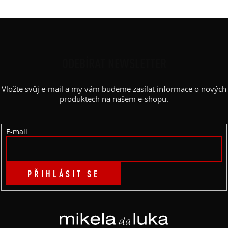
Z
Á
P
ODEBÍRAT NEWSLETTER
A
Vložte svůj e-mail a my vám budeme zasílat informace o nových
T
produktech na našem e-shopu.
Í
E-mail
PŘIHLÁSIT SE