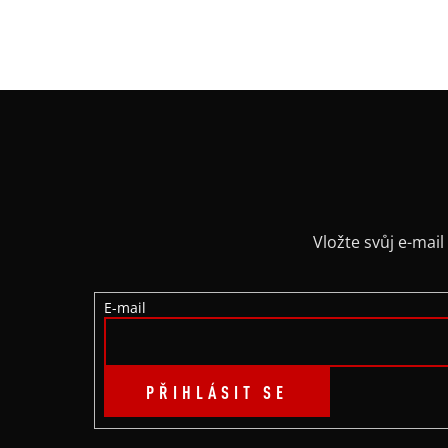
Z
Á
P
A
Vložte svůj e-ma
T
E-mail
Í
PŘIHLÁSIT SE