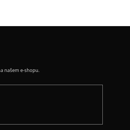
y
:
ne
ih
:
lodičkový
na našem e-shopu.