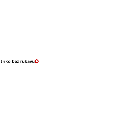
O nás
🎁 Vouchery
VKY
🌹ROMANTIKY
 triko bez rukávu
EZ RUKÁVU