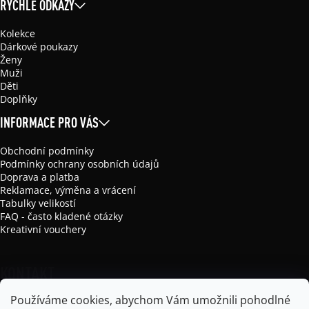
RYCHLÉ ODKAZY
Kolekce
Dárkové poukazy
Ženy
Muži
Děti
Doplňky
INFORMACE PRO VÁS
Obchodní podmínky
Podmínky ochrany osobních údajů
Doprava a platba
Reklamace, výměna a vrácení
Tabulky velikostí
FAQ - často kladené otázky
Kreativní vouchery
KONTAKT
Používáme cookies, abychom Vám umožnili pohodlné
info
@
mikela-da-luka.com