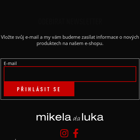
Á
P
ODEBÍRAT NEWSLETTER
A
Vložte svůj e-mail a my vám budeme zasílat informace o nových
T
produktech na našem e-shopu.
Í
E-mail
PŘIHLÁSIT SE