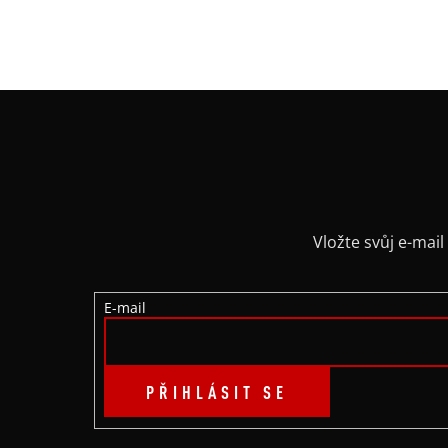
Z
Á
P
A
Vložte svůj e-ma
T
E-mail
Í
PŘIHLÁSIT SE