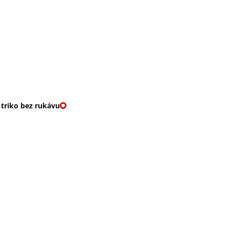
O nás
🎁 Vouchery
VKY
🌹ROMANTIKY
 triko bez rukávu
EZ RUKÁVU