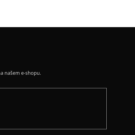
y
:
ne
ih
:
lodičkový
na našem e-shopu.