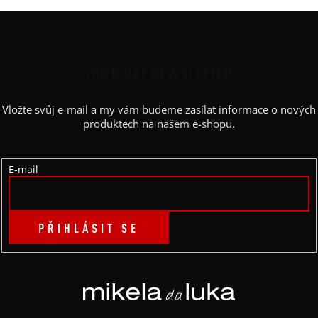
Z
Á
P
ODEBÍRAT NEWSLETTER
A
Vložte svůj e-mail a my vám budeme zasílat informace o nových
T
produktech na našem e-shopu.
Í
E-mail
PŘIHLÁSIT SE