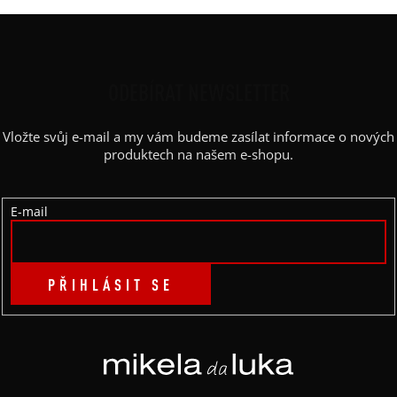
Z
Á
P
ODEBÍRAT NEWSLETTER
A
Vložte svůj e-mail a my vám budeme zasílat informace o nových
T
produktech na našem e-shopu.
Í
E-mail
PŘIHLÁSIT SE