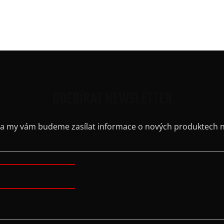
Barv
Kaps
Výstř
ODEBÍRAT NEWSLETTER
il a my vám budeme zasílat informace o nových produktech 