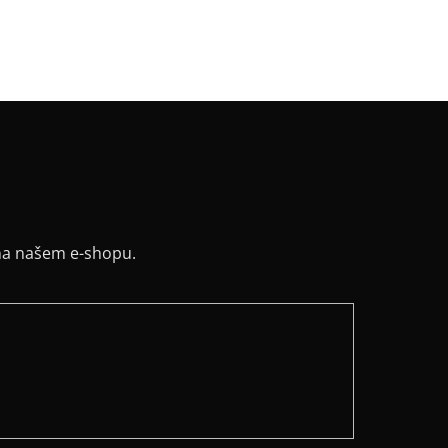
a potisku
:
stříbrná
y
:
ano
ih
:
lodičkový
na našem e-shopu.