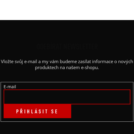
Výstřih
:
kulatý
Z
Á
P
ODEBÍRAT NEWSLETTER
A
Vložte svůj e-mail a my vám budeme zasílat informace o nových
T
produktech na našem e-shopu.
Í
E-mail
PŘIHLÁSIT SE