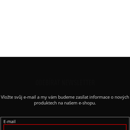
Kategorie
:
Bestsellery
Barva
:
černá
Délka
:
maxi (95/105cm)
Materiál
:
JDC elastický bavlněný úplet
Střih
:
široká sukně, zavinovací
Z
Á
P
ODEBÍRAT NEWSLETTER
A
Vložte svůj e-mail a my vám budeme zasílat informace o nových
T
produktech na našem e-shopu.
Í
E-mail