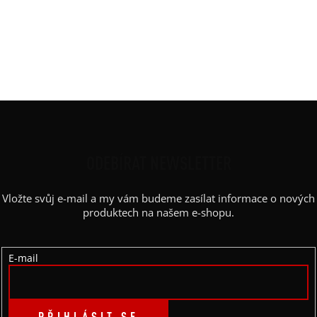
Rukáv
:
bez rukávu
Střih
:
široká sukně, tank
Výstřih / Kapuce
:
kulatý
Barva potisku
:
bílá
Z
Á
P
ODEBÍRAT NEWSLETTER
A
Vložte svůj e-mail a my vám budeme zasílat informace o nových
T
produktech na našem e-shopu.
Í
E-mail
PŘIHLÁSIT SE