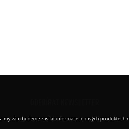
DO
ono rukávem. Žebrový spodní lem (16cm).
Kate
Barv
Délk
Mate
Ruká
Střih
ODEBÍRAT NEWSLETTER
il a my vám budeme zasílat informace o nových produktech 