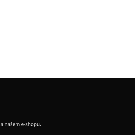
PLŇKOVÉ PARAMETRY
gorie
:
Bestsellery
a
:
černá
a
:
Crop 60cm
riál
:
elastická bavlněná teplákovina
v
:
kimono
:
zip, projmutý
na našem e-shopu.