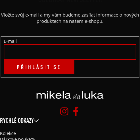
P
A
Vložte svůj e-mail a my vám budeme zasílat informace o nových
T
produktech na našem e-shopu.
Í
E-mail
PŘIHLÁSIT SE
RYCHLÉ ODKAZY
Kolekce
Dárkové poukazy