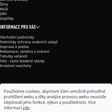
Ženy
Muži
Děti
Doplňky
INFORMACE PRO VÁS
Obchodní podmínky
Podmínky ochrany osobních údajů
Doprava a platba
Reklamace, výměna a vrácení
Tabulky velikostí
FAQ - často kladené otázky
Kreativní vouchery
KONTAKT
Používáme cookies, abychom Vám umožnili pohodlné
info
@
mikela-da-luka.com
prohlížení webu a díky analýze provozu webu neustále
Mikela da Luka
zlepšovali jeho funkce, výkon a použitelnost.
Více
mikela_da_luka
informací
zde
.