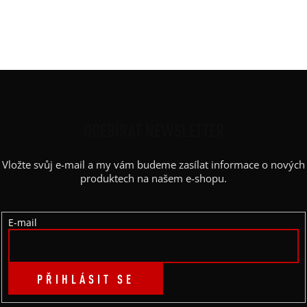
Střih
:
široká sukně
Výstřih / Kapuce
:
lodičkový
Barva potisku
:
zlatá
Z
Á
P
ODEBÍRAT NEWSLETTER
A
Vložte svůj e-mail a my vám budeme zasílat informace o nových
T
produktech na našem e-shopu.
Í
E-mail
PŘIHLÁSIT SE