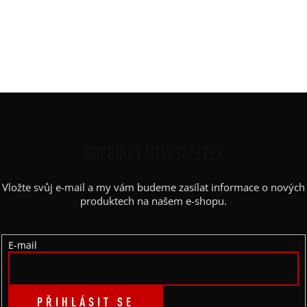
Střih
:
balón
Výstřih / Kapuce
:
lodičkový
Barva potisku
:
červená
Výstřih
:
lodičkový
Z
Á
P
ODEBÍRAT NEWSLETTER
A
Vložte svůj e-mail a my vám budeme zasílat informace o nových
T
produktech na našem e-shopu.
Í
E-mail
PŘIHLÁSIT SE