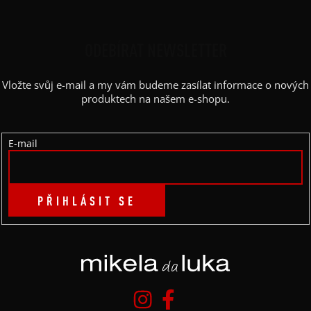
Z
Á
P
ODEBÍRAT NEWSLETTER
A
Vložte svůj e-mail a my vám budeme zasílat informace o nových
T
produktech na našem e-shopu.
Í
E-mail
PŘIHLÁSIT SE