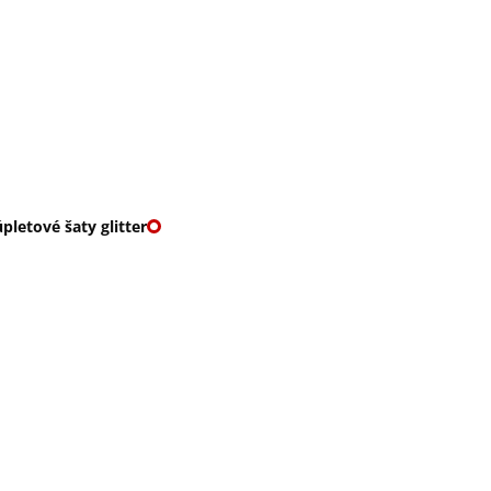
O nás
🎁 Vouchery
VKY
🌹ROMANTIKY
pletové šaty glitter
OVÉ ŠATY GLITTER