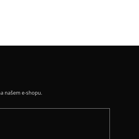
v
:
bez rukávu
:
Mírná A silueta
řih / Kapuce
:
lodičkový
a potisku
:
glitter černá
na našem e-shopu.