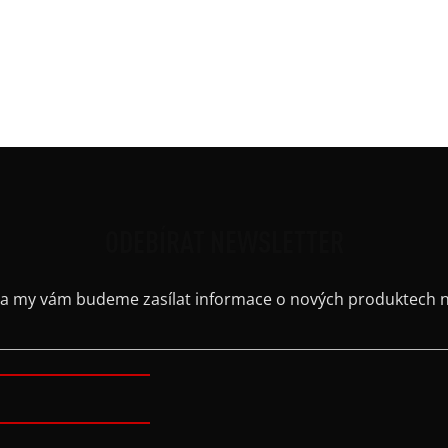
Ruká
řih
Střih
Výst
Barv
ODEBÍRAT NEWSLETTER
il a my vám budeme zasílat informace o nových produktech 