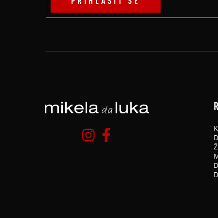
PŘIHLÁSIT SE
R
K
D
Ž
M
D
D