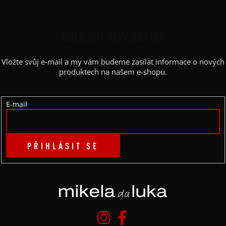
Z
Á
P
ODEBÍRAT NEWSLETTER
A
Vložte svůj e-mail a my vám budeme zasílat informace o nových
T
produktech na našem e-shopu.
Í
E-mail
PŘIHLÁSIT SE