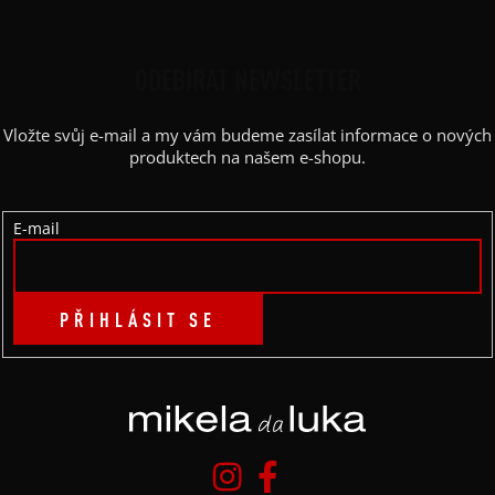
Z
Á
P
ODEBÍRAT NEWSLETTER
A
Vložte svůj e-mail a my vám budeme zasílat informace o nových
T
produktech na našem e-shopu.
Í
E-mail
PŘIHLÁSIT SE