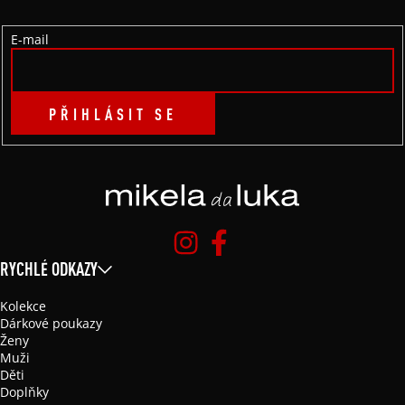
Í
E-mail
PŘIHLÁSIT SE
RYCHLÉ ODKAZY
Kolekce
Dárkové poukazy
Ženy
Muži
Děti
Doplňky