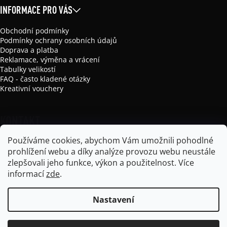
INFORMACE PRO VÁS
Obchodní podmínky
Podmínky ochrany osobních údajů
Doprava a platba
Reklamace, výměna a vrácení
Tabulky velikostí
FAQ - často kladené otázky
Kreativní vouchery
KONTAKT
Používáme cookies, abychom Vám umožnili pohodlné
info
@
mikela-da-luka.com
prohlížení webu a díky analýze provozu webu neustále
Mikela da Luka
zlepšovali jeho funkce, výkon a použitelnost.
Více
mikela_da_luka
informací
zde
.
Nastavení
Vytvořil Shoptet