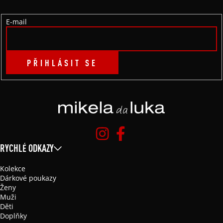
Í
E-mail
PŘIHLÁSIT SE
RYCHLÉ ODKAZY
Kolekce
Dárkové poukazy
Ženy
Muži
Děti
Doplňky