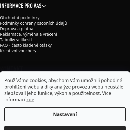
INFORMACE PRO VÁS
Obchodní podmínky
Podmínky ochrany osobních údajů
Doprava a platba
Reklamace, výměna a vrácení
Tabulky velikostí
FAQ - často kladené otázky
Kreativní vouchery
KONTAKT
Používáme cookies, abychom Vám umožnili pohodlné
info
@
mikela-da-luka.com
prohlížení webu a díky analýze provozu webu neustále
Mikela da Luka
zlepšovali jeho funkce, výkon a použitelnost.
Více
mikela_da_luka
informací
zde
.
Nastavení
Vytvořil Shoptet