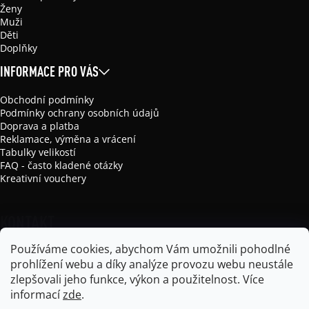
Ženy
Muži
Děti
Doplňky
INFORMACE PRO VÁS
Obchodní podmínky
Podmínky ochrany osobních údajů
Doprava a platba
Reklamace, výměna a vrácení
Tabulky velikostí
FAQ - často kladené otázky
Kreativní vouchery
KONTAKT
Používáme cookies, abychom Vám umožnili pohodlné
info
@
mikela-da-luka.com
prohlížení webu a díky analýze provozu webu neustále
Mikela da Luka
zlepšovali jeho funkce, výkon a použitelnost.
Více
mikela_da_luka
informací
zde
.