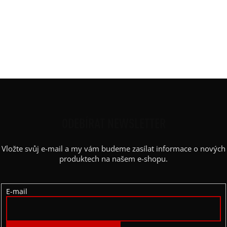
Materiál
:
JDC elastický bavlněný úplet
Rukáv
:
spadlý - křídelko
Střih
:
vyúžený
Výstřih / Kapuce
:
uzavřený lodičkový
Kapsy
:
ne
Z
Á
P
ODEBÍRAT NEWSLETTER
A
Vložte svůj e-mail a my vám budeme zasílat informace o nových
T
produktech na našem e-shopu.
Í
E-mail