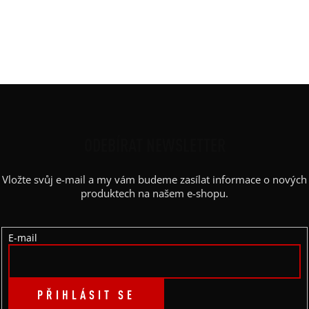
Střih
:
vyúžený, tank
Výstřih / Kapuce
:
kapuce
Barva potisku
:
černá
Z
Á
P
ODEBÍRAT NEWSLETTER
A
Vložte svůj e-mail a my vám budeme zasílat informace o nových
T
produktech na našem e-shopu.
Í
E-mail
PŘIHLÁSIT SE